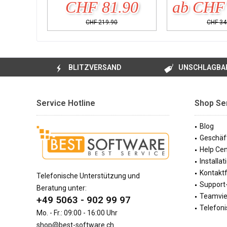
CHF 81.90
ab CHF 
CHF 219.90
CHF 34
BLITZVERSAND
UNSCHLAGBAR
Service Hotline
Shop Se
Blog
Geschäf
Help Cen
Installa
Kontakt
Telefonische Unterstützung und
Support-
Beratung unter:
Teamvi
+49 5063 - 902 99 97
Telefoni
Mo. - Fr.: 09:00 - 16:00 Uhr
shop@best-software.ch