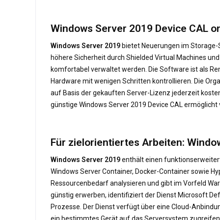
Windows Server 2019 Device CAL on
Windows Server 2019
bietet Neuerungen im Storage-Su
höhere Sicherheit durch Shielded Virtual Machines und
komfortabel verwaltet werden. Die Software ist als R
Hardware mit wenigen Schritten kontrollieren. Die Org
auf Basis der gekauften Server-Lizenz jederzeit kostenl
günstige Windows Server 2019 Device CAL ermöglicht v
Für zielorientiertes Arbeiten: Wind
Windows Server 2019
enthält einen funktionserweite
Windows Server Container, Docker-Container sowie Hyp
Ressourcenbedarf analysieren und gibt im Vorfeld Wa
günstig erwerben, identifiziert der Dienst Microsof
Prozesse. Der Dienst verfügt über eine Cloud-Anbindun
ein bestimmtes Gerät auf das Serversystem zugreifen 