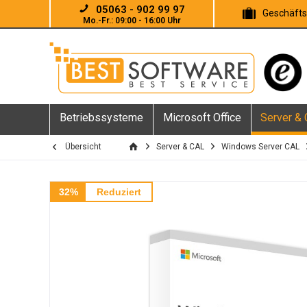
05063 - 902 99 97
Geschäft
Mo.-Fr.: 09:00 - 16:00 Uhr
Betriebssysteme
Microsoft Office
Server &
Übersicht
Server & CAL
Windows Server CAL
32%
Reduziert