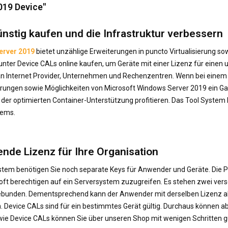
019 Device"
stig kaufen und die Infrastruktur verbessern
erver 2019
bietet unzählige Erweiterungen in puncto Virtualisierung so
nter Device CALs online kaufen, um Geräte mit einer Lizenz für einen
e an Internet Provider, Unternehmen und Rechenzentren. Wenn bei ein
gen sowie Möglichkeiten von Microsoft Windows Server 2019 ein Garant
 der optimierten Container-Unterstützung profitieren. Das Tool System 
tems.
nde Lizenz für Ihre Organisation
ystem benötigen Sie noch separate Keys für Anwender und Geräte. Die P
soft berechtigen auf ein Serversystem zuzugreifen. Es stehen zwei ver
t gebunden. Dementsprechend kann der Anwender mit derselben Lizenz
Device CALs sind für ein bestimmtes Gerät gültig. Durchaus können ab
owie Device CALs können Sie über unseren Shop mit wenigen Schritten g