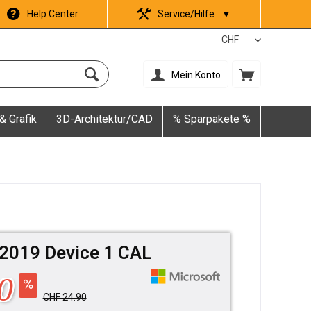
Help Center
Service/Hilfe
▼
Mein Konto
& Grafik
3D-Architektur/CAD
% Sparpakete %
2019 Device 1 CAL
0
CHF 24.90