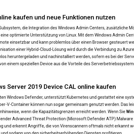
line kaufen und neue Funktionen nutzen
bsystem, die Integration des Windows Admin Centers, zusätzliche Mögli
 eine optimierte Unterstützung von Linux. Mit dem Windows Admin Cente
emote einsetzbar und kann problemlos über einen Browser gesteuert w
anisation einer Hybrid-Cloud-Lösung wird durch die Verbindung zu Azu
os heruntergeladen und nachinstalliert werden, sofern es bei der Servere
on einem speziellen Device aus die Vorteile des Serverbetriebssystem
ows Server 2019 Device CAL online kaufen
rten Windows Defender, unterstützt Kubernetes und gestattet eine sy
er-V-Container können nun sogar gemeinsam genutzt werden. Das leist
rnhinweise, wenn die Kapazitätsgrenzen erreicht werden. Wenn Sie
Win
t Defender Advanced Threat Protection (Microsoft Defender ATP) Malwa
g und erkennt Angriffe, die von Virenscannern oftmals nicht erkannt w
und sodann von den sicherheitserhöhenden Diensten profitieren.