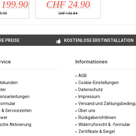
199.90
CHF 24.90
9.90
CHF 136.84
E PREISE
KOSTENLOSE ERSTINSTALLATION
rvice
Informationen
AGB
tskunden
Cookie-Einstellungen
ter
Datenschutz
tionsanleitungen
Impressum
formular
Versand und Zahlungsbeding
 & Servicezeiten
Über uns
ewer
Rückgaberichtlinien
sche Aktivierung
Widerrufsrecht & -formular
Zertifikate & Siegel