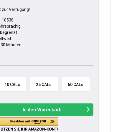
t zur Verfügung!
-10538
hrsprachig
begrenzt
ltweit
- 30 Minuten
10 CALs
25 CALs
50 CALs
In den
Warenkorb