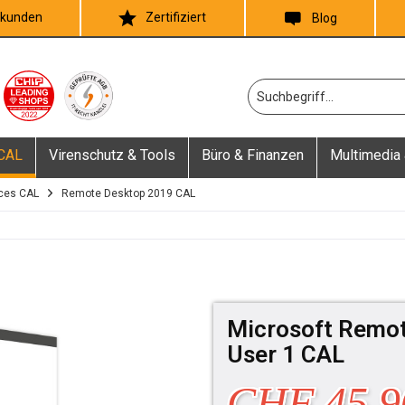
skunden
Zertifiziert
Blog
 CAL
Virenschutz & Tools
Büro & Finanzen
Multimedia 
ces CAL
Remote Desktop 2019 CAL
Microsoft Remot
User 1 CAL
CHF 45.9