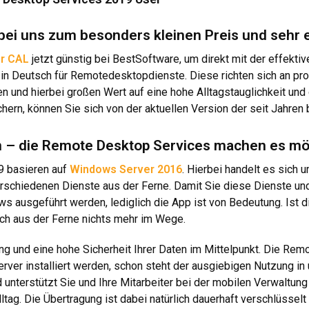
bei uns zum besonders kleinen Preis und sehr 
r CAL
jetzt günstig bei BestSoftware, um direkt mit der effekti
n Deutsch für Remotedesktopdienste. Diese richten sich an prof
und hierbei großen Wert auf eine hohe Alltagstauglichkeit und 
hern, können Sie sich von der aktuellen Version der seit Jahren
en – die Remote Desktop Services machen es mö
9 basieren auf
Windows Server 2016
. Hierbei handelt es sich 
erschiedenen Dienste aus der Ferne. Damit Sie diese Dienste u
ausgeführt werden, lediglich die App ist von Bedeutung. Ist di
ch aus der Ferne nichts mehr im Wege.
ng und eine hohe Sicherheit Ihrer Daten im Mittelpunkt. Die R
rver installiert werden, schon steht der ausgiebigen Nutzung i
d unterstützt Sie und Ihre Mitarbeiter bei der mobilen Verwaltun
tag. Die Übertragung ist dabei natürlich dauerhaft verschlüsselt