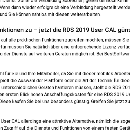
er Dienst. Sollte die Verbindung abbrechen, gehen dennoch keine F
 Wenn dann wieder erfolgreich eine Verbindung hergestellt wer
und Sie können nahtlos mit diesen weiterarbeiten.
Funktionen zu – jetzt die RDS 2019 User CAL gün
 auf alle praktischen Funktionen zugreifen möchten, müssen Si
ierfür müssen Sie natürlich über eine entsprechende Lizenz verf
ng der Dienste auf weiteren Geräten möglich ist. Bei BestSoftw
 für Sie und Ihre Mitarbeiter, da Sie mit dieser mobiles Arbeite
lt die Auswahl der Plattform oder die Art der Technik für diese A
terschiedlichen Geräten hantieren müssen, stellt die RDS 2019 
 den ersten Blick hohen Anschaffungskosten für eine RDS 2019 Us
iese kaufen Sie bei uns besonders günstig. Greifen Sie jetzt zu 
User CAL allerdings eine attraktive Alternative, nämlich die so
 Zugriff auf die Dienste und Funktionen von einem festen Gerät 