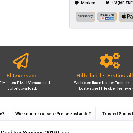
Fragen zum 
Merken
Blitzversand
Hilfe bei der Erstinstal
0 Minuten E-Mail Versand und
Wir bieten Ihnen bei der Erstinstall
Sofortdownload.
kostenlose Hilfe über TeamView
re?
Wie kommen unsere Preise zustande?
Trusted Shops
 Desktop Services 2019 User"