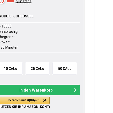
CHF 57.35
RODUKTSCHLÜSSEL
-10563
hrsprachig
begrenzt
ltweit
- 30 Minuten
10 CALs
25 CALs
50 CALs
In den
Warenkorb