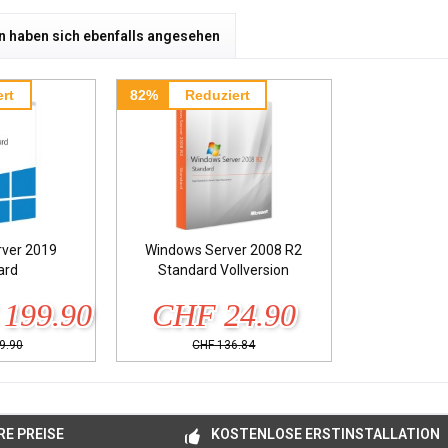
 haben sich ebenfalls angesehen
rt
82%
Reduziert
ver 2019
Windows Server 2008 R2
ard
Standard Vollversion
199.90
CHF 24.90
9.90
CHF 136.84
E PREISE
KOSTENLOSE ERSTINSTALLATION