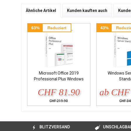
Ähnliche Artikel
Kunden kauften auch
Kunden
63%
Reduziert
43%
Reduzie
Microsoft Office 2019
Windows Ser
Professional Plus Windows
Stand
CHF 81.90
ab CHF 
CHF 219.90
CHF 34
BLITZVERSAND
UNSCHLAGBAR