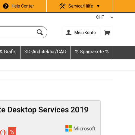
Help Center
Service/Hilfe
▼
Mein Konto
& Grafik
3D-Architektur/CAD
% Sparpakete %
e Desktop Services 2019
0