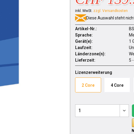
inkl. MwSt.
zzgl. Versandkosten
Diese Auswahl steht nich
Artikel-Nr.:
BS
Sprache:
Me
Gerät(e):
1 
Laufzeit:
Un
Länderzone(n):
We
Lieferzeit:
5 
Lizenzerweiterung
2 Core
4 Core