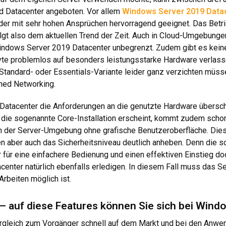
d Datacenter angeboten. Vor allem
Windows Server 2019 Data
er mit sehr hohen Ansprüchen hervorragend geeignet. Das Betrieb
gt also dem aktuellen Trend der Zeit. Auch in Cloud-Umgebunge
i Windows Server 2019 Datacenter unbegrenzt. Zudem gibt es kei
te problemlos auf besonders leistungsstarke Hardware verlas
r Standard- oder Essentials-Variante leider ganz verzichten müs
ned Networking.
Datacenter die Anforderungen an die genutzte Hardware übersch
r die sogenannte Core-Installation erscheint, kommt zudem scho
 in der Server-Umgebung ohne grafische Benutzeroberfläche. Dies 
 aber auch das Sicherheitsniveau deutlich anheben. Denn die sch
r für eine einfachere Bedienung und einen effektiven Einstieg d
enter natürlich ebenfalls erledigen. In diesem Fall muss das 
rbeiten möglich ist
.
 – auf diese Features können Sie sich bei Wind
gleich zum Vorgänger schnell auf dem Markt und bei den Anwend