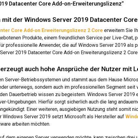
019 Datacenter Core Add-on-Erweiterungslizenz"
en mit der Windows Server 2019 Datacenter Cor
ter Core Add-on Erweiterungslizenz 2 Core
erweitern Sie Ih
gebotenen Produkte, einem freundlichen Service per Live-Chat, p
 für professionelle Anwender, die auf Windows Server 2019 als 
erver 2019 Datacenter Core Add-on Erweiterungslizenz 2 Core e
rzeugt auch hohe Ansprüche der Nutzer mit Le
n Server-Betriebssystemen und stammt aus dem Hause Microsoft.
nder unterwegs, sondern auch im professionellen Segment seit v
 den Dauerbetrieb wissen zu begeistern. Windows Server 2019 er
rver-Umgebungen. Hierfür sorgt sicherlich auch die lang andaue
angekündigt. Einer weiteren, ausgiebigen Nutzung steht somit ni
ür Windows Server 2019 setzt Microsoft als Hersteller auf
Wind
tware arbeiten möchten.
f dem eigenen Server verwenden möchte, kann zwischen drei un