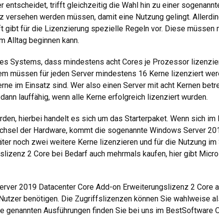
entscheidet, trifft gleichzeitig die Wahl hin zu einer sogenann
 versehen werden müssen, damit eine Nutzung gelingt. Allerdings
t gibt für die Lizenzierung spezielle Regeln vor. Diese müssen 
m Alltag beginnen kann.
es Systems, dass mindestens acht Cores je Prozessor lizenzier
m müssen für jeden Server mindestens 16 Kerne lizenziert werde
rne im Einsatz sind. Wer also einen Server mit acht Kernen bet
nn lauffähig, wenn alle Kerne erfolgreich lizenziert wurden.
den, hierbei handelt es sich um das Starterpaket. Wenn sich im 
echsel der Hardware, kommt die sogenannte Windows Server 201
äter noch zwei weitere Kerne lizenzieren und für die Nutzung i
lizenz 2 Core bei Bedarf auch mehrmals kaufen, hier gibt Micro
ver 2019 Datacenter Core Add-on Erweiterungslizenz 2 Core all
 Nutzer benötigen. Die Zugriffslizenzen können Sie wahlweise a
e genannten Ausführungen finden Sie bei uns im BestSoftware O