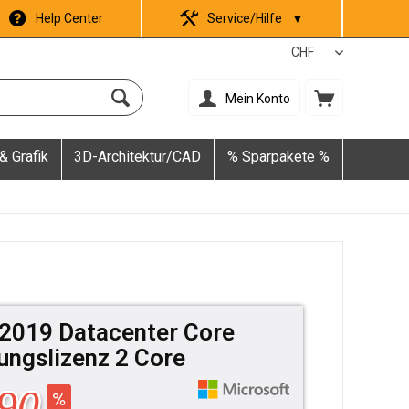
Help Center
Service/Hilfe
▼
Mein Konto
& Grafik
3D-Architektur/CAD
% Sparpakete %
2019 Datacenter Core
ungslizenz 2 Core
90