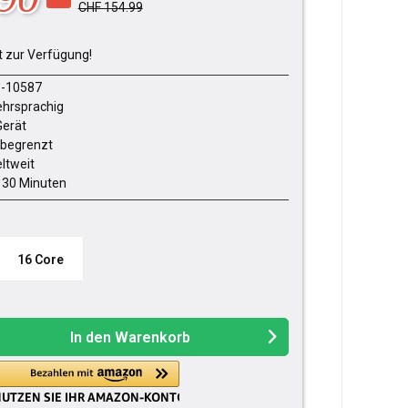
CHF 154.99
t zur Verfügung!
-10587
hrsprachig
Gerät
begrenzt
ltweit
- 30 Minuten
16 Core
In den
Warenkorb