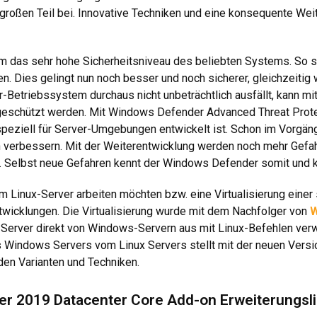
n großen Teil bei. Innovative Techniken und eine konsequente We
lem das sehr hohe Sicherheitsniveau des beliebten Systems. So 
. Dies gelingt nun noch besser und noch sicherer, gleichzeitig w
-Betriebssystem durchaus nicht unbeträchtlich ausfällt, kann m
 geschützt werden. Mit Windows Defender Advanced Threat Prote
 speziell für Server-Umgebungen entwickelt ist. Schon im Vorgä
 verbessern. Mit der Weiterentwicklung werden noch mehr Gefahre
. Selbst neue Gefahren kennt der Windows Defender somit und k
Linux-Server arbeiten möchten bzw. eine Virtualisierung einer so
twicklungen. Die Virtualisierung wurde mit dem Nachfolger von
W
erver direkt von Windows-Servern aus mit Linux-Befehlen verwal
Windows Servers vom Linux Servers stellt mit der neuen Versio
en Varianten und Techniken.
rver 2019 Datacenter Core Add-on Erweiterungsl