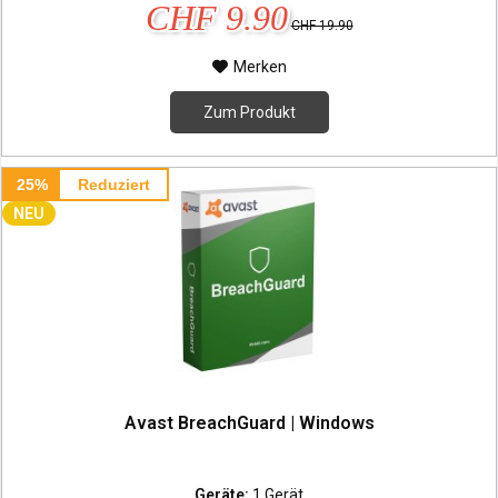
CHF 9.90
CHF 19.90
Merken
Zum Produkt
25%
Reduziert
NEU
Avast BreachGuard | Windows
Geräte:
1 Gerät