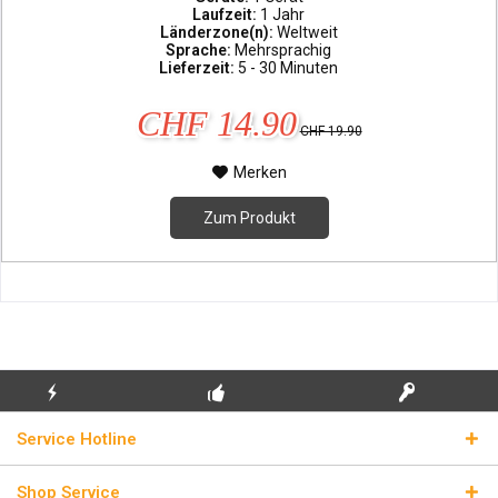
Laufzeit:
1 Jahr
Länderzone(n):
Weltweit
Sprache:
Mehrsprachig
Lieferzeit:
5 - 30 Minuten
CHF 14.90
CHF 19.90
Merken
Zum Produkt
KOSTENLOSE
ECHTE
BLITZVERSAND
Service Hotline
ERSTINSTALLATION
LIZENZSCHLÜSSEL
Shop Service