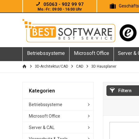
05063 - 902 99 97
Geschäft
Mo.-Fr.: 09:00 - 16:00 Uhr
Betriebssysteme
Microsoft Office
Server &
3D-Architektur/CAD
CAD
3D Hausplaner
Kategorien
Filtern
Betriebssysteme
Microsoft Office
Server & CAL