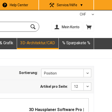
Help Center
Service/Hilfe
▼
Mein Konto
& Grafik
3D-Architektur/CAD
% Sparpakete %
Sortierung:
Artikel pro Seite:
3D Hausplaner Software Pro |