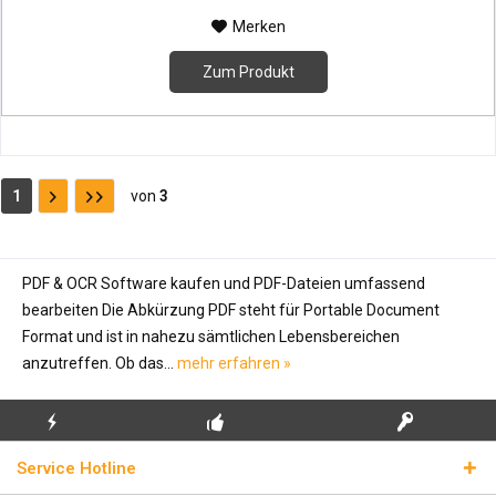
Merken
Zum Produkt
1
von
3
PDF & OCR Software kaufen und PDF-Dateien umfassend
bearbeiten Die Abkürzung PDF steht für Portable Document
Format und ist in nahezu sämtlichen Lebensbereichen
anzutreffen. Ob das...
mehr erfahren »
KOSTENLOSE
ECHTE
BLITZVERSAND
Service Hotline
ERSTINSTALLATION
LIZENZSCHLÜSSEL