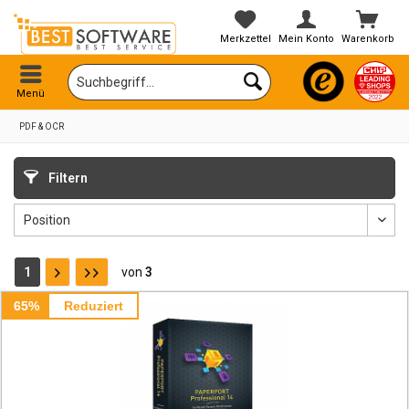
Merkzettel
Mein Konto
Warenkorb
Menü
PDF & OCR
Filtern
1
von
3
65%
Reduziert