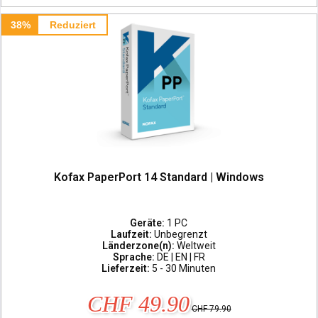
38%
Reduziert
Kofax PaperPort 14 Standard | Windows
Geräte:
1 PC
Laufzeit:
Unbegrenzt
Länderzone(n):
Weltweit
Sprache:
DE | EN | FR
Lieferzeit:
5 - 30 Minuten
CHF 49.90
CHF 79.90