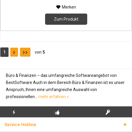
Merken
Zum Produkt
1
von
5
Büro & Finanzen – das umfangreiche Softwareangebot von
BestSoftware Auch in dem Bereich Büro & Finanzen ist es unser
Anspruch, Ihnen eine umfangreiche Auswahl von
professionellen...
mehr erfahren »
KOSTENLOSE
ECHTE
BLITZVERSAND
Service Hotline
ERSTINSTALLATION
LIZENZSCHLÜSSEL