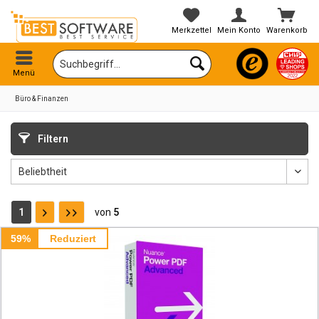
Merkzettel
Mein Konto
Warenkorb
Menü
Büro & Finanzen
Filtern
1
von
5
59%
Reduziert