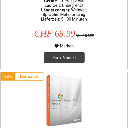
Geräte:
1 Gerät | 2 VM
Laufzeit:
Unbegrenzt
Länderzone(n):
Weltweit
Sprache:
Mehrsprachig
Lieferzeit:
5 - 30 Minuten
CHF 65.99
CHF 124.03
Merken
Zum Produkt
82%
Reduziert