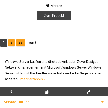
Merken
Zum Produkt
1
von
3
Windows Server kaufen und direkt downloaden Zuverlässiges
Netzwerkmanagement mit Microsoft Windows Server Windows
Server ist längst Bestandteil vieler Netzwerke. Im Gegensatz zu
anderen...
mehr erfahren »
KOSTENLOSE
ECHTE
BLITZVERSAND
Service Hotline
ERSTINSTALLATION
LIZENZSCHLÜSSEL