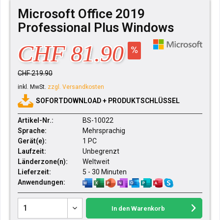
Microsoft Office 2019
Professional Plus Windows
CHF 81.90
CHF 219.90
inkl. MwSt.
zzgl. Versandkosten
SOFORTDOWNLOAD + PRODUKTSCHLÜSSEL
Artikel-Nr.:
BS-10022
Sprache:
Mehrsprachig
Gerät(e):
1 PC
Laufzeit:
Unbegrenzt
Länderzone(n):
Weltweit
Lieferzeit:
5 - 30 Minuten
Anwendungen:
In den
Warenkorb