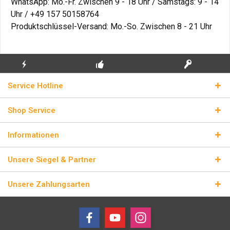
WhatsApp:
Mo.-Fr. Zwischen 9 - 18 Uhr / Samstags: 9 - 14
Uhr / +49 157 50158764
Produktschlüssel-Versand: Mo.-So. Zwischen 8 - 21 Uhr
KOSTENLOSE
ECHTE
BLITZVERSAND
Service Hotline
ERSTINSTALLATION
LIZENZSCHLÜSSEL
Shop Service
Informationen
Unsere Siegel & Partner
Unsere Zahlungsarten