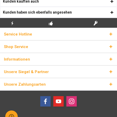
Kunden kauften auch
Kunden haben sich ebenfalls angesehen
KOSTENLOSE
ECHTE
BLITZVERSAND
Service Hotline
ERSTINSTALLATION
LIZENZSCHLÜSSEL
Shop Service
Informationen
Unsere Siegel & Partner
Unsere Zahlungsarten