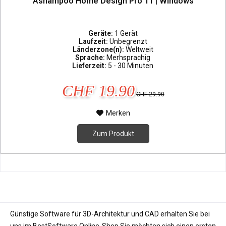
Ashampoo Home Design Pro 11 | Windows
Geräte:
1 Gerät
Laufzeit:
Unbegrenzt
Länderzone(n):
Weltweit
Sprache:
Merhsprachig
Lieferzeit:
5 - 30 Minuten
CHF 19.90
CHF 29.90
Merken
Zum Produkt
Günstige Software für 3D-Architektur und CAD erhalten Sie bei
uns im BestSoftware Online-Shop Sie möchten sich einen ersten