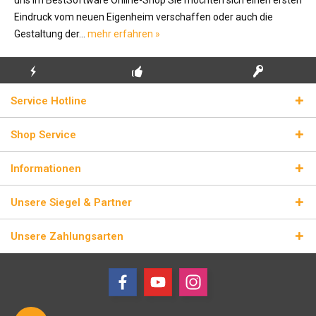
Eindruck vom neuen Eigenheim verschaffen oder auch die
Gestaltung der...
mehr erfahren »
KOSTENLOSE
ECHTE
BLITZVERSAND
Service Hotline
ERSTINSTALLATION
LIZENZSCHLÜSSEL
Shop Service
Informationen
Unsere Siegel & Partner
Unsere Zahlungsarten