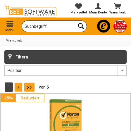
Merkzettel
Mein Konto
Warenkorb
Menü
Virenschutz
Filtern
1
von
6
25%
Reduziert