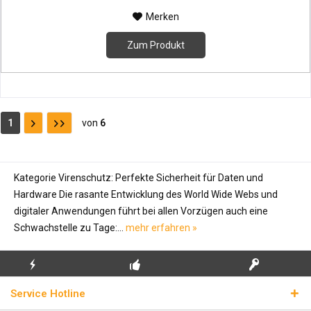
Merken
Zum Produkt
1
von
6
Kategorie Virenschutz: Perfekte Sicherheit für Daten und
Hardware Die rasante Entwicklung des World Wide Webs und
digitaler Anwendungen führt bei allen Vorzügen auch eine
Schwachstelle zu Tage:...
mehr erfahren »
KOSTENLOSE
ECHTE
BLITZVERSAND
Service Hotline
ERSTINSTALLATION
LIZENZSCHLÜSSEL