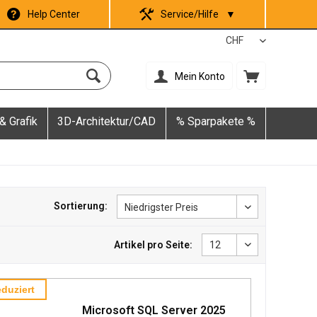
Help Center
Service/Hilfe
▼
Mein Konto
& Grafik
3D-Architektur/CAD
% Sparpakete %
Sortierung:
Artikel pro Seite:
duziert
Microsoft SQL Server 2025