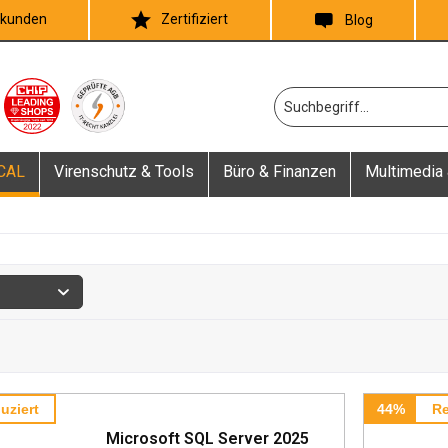
skunden
Zertifiziert
Blog
 CAL
Virenschutz & Tools
Büro & Finanzen
Multimedia 
uziert
44%
Re
Microsoft SQL Server 2025