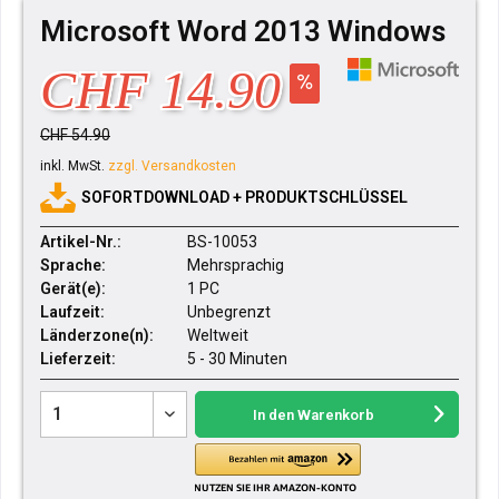
Microsoft Word 2013 Windows
CHF 14.90
CHF 54.90
inkl. MwSt.
zzgl. Versandkosten
SOFORTDOWNLOAD + PRODUKTSCHLÜSSEL
Artikel-Nr.:
BS-10053
Sprache:
Mehrsprachig
Gerät(e):
1 PC
Laufzeit:
Unbegrenzt
Länderzone(n):
Weltweit
Lieferzeit:
5 - 30 Minuten
In den
Warenkorb