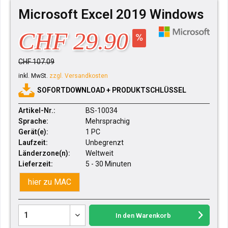
Microsoft Excel 2019 Windows
CHF 29.90
CHF 107.09
inkl. MwSt.
zzgl. Versandkosten
SOFORTDOWNLOAD + PRODUKTSCHLÜSSEL
Artikel-Nr.:
BS-10034
Sprache:
Mehrsprachig
Gerät(e):
1 PC
Laufzeit:
Unbegrenzt
Länderzone(n):
Weltweit
Lieferzeit:
5 - 30 Minuten
hier zu MAC
In den
Warenkorb