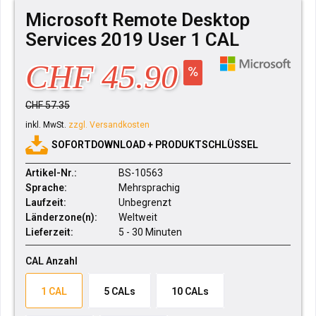
Microsoft Remote Desktop
Services 2019 User 1 CAL
CHF 45.90
CHF 57.35
inkl. MwSt.
zzgl. Versandkosten
SOFORTDOWNLOAD + PRODUKTSCHLÜSSEL
Artikel-Nr.:
BS-10563
Sprache:
Mehrsprachig
Laufzeit:
Unbegrenzt
Länderzone(n):
Weltweit
Lieferzeit:
5 - 30 Minuten
CAL Anzahl
1 CAL
5 CALs
10 CALs