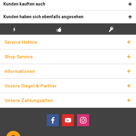
Kunden kauften auch
Kunden haben sich ebenfalls angesehen
KOSTENLOSE
ECHTE
BLITZVERSAND
Service Hotline
ERSTINSTALLATION
LIZENZSCHLÜSSEL
Shop Service
Informationen
Unsere Siegel & Partner
Unsere Zahlungsarten