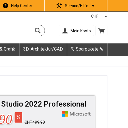
Help Center
Service/Hilfe
▼
Mein Konto
& Grafik
3D-Architektur/CAD
% Sparpakete %
 Studio 2022 Professional
90
CHF 499.90