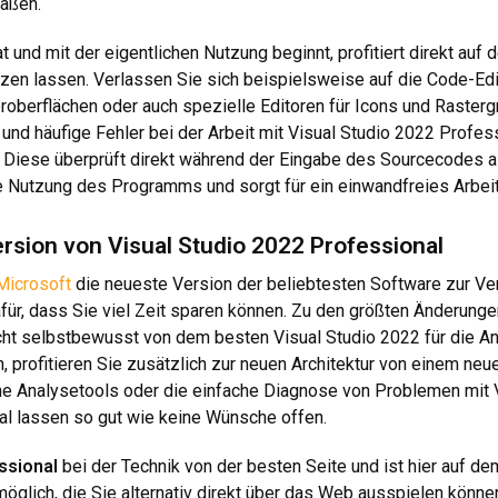
aßen.
t und mit der eigentlichen Nutzung beginnt, profitiert direkt auf 
tzen lassen. Verlassen Sie sich beispielsweise auf die Code-Edi
oberflächen oder auch spezielle Editoren für Icons und Rastergr
 und häufige Fehler bei der Arbeit mit Visual Studio 2022 Profe
. Diese überprüft direkt während der Eingabe des Sourcecodes al
e Nutzung des Programms und sorgt für ein einwandfreies Arbeite
rsion von Visual Studio 2022 Professional
Microsoft
die neueste Version der beliebtesten Software zur Ver
afür, dass Sie viel Zeit sparen können. Zu den größten Änderung
cht selbstbewusst von dem besten Visual Studio 2022 für die A
, profitieren Sie zusätzlich zur neuen Architektur von einem neu
he Analysetools oder die einfache Diagnose von Problemen mit V
al lassen so gut wie keine Wünsche offen.
ssional
bei der Technik von der besten Seite und ist hier auf 
glich, die Sie alternativ direkt über das Web ausspielen könne