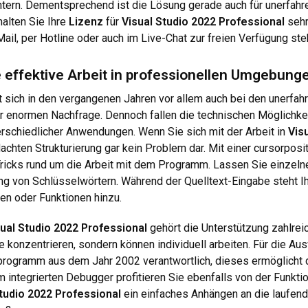
chtern. Dementsprechend ist die Lösung gerade auch für unerfahre
halten Sie Ihre
Lizenz
für
Visual Studio 2022 Professional
sehr
il, per Hotline oder auch im Live-Chat zur freien Verfügung steht
 effektive Arbeit in professionellen Umgebung
t sich in den vergangenen Jahren vor allem auch bei den unerfah
ner enormen Nachfrage. Dennoch fallen die technischen Möglichkei
erschiedlicher Anwendungen. Wenn Sie sich mit der Arbeit in
Vis
dachten Strukturierung gar kein Problem dar. Mit einer cursorposi
ricks rund um die Arbeit mit dem Programm. Lassen Sie einzeln
ung von Schlüsselwörtern. Während der Quelltext-Eingabe steht 
en oder Funktionen hinzu.
ual Studio 2022 Professional
gehört die Unterstützung zahlrei
 konzentrieren, sondern können individuell arbeiten. Für die Au
gsprogramm aus dem Jahr 2002 verantwortlich, dieses ermöglicht
m integrierten Debugger profitieren Sie ebenfalls von der Funkti
Studio 2022 Professional
ein einfaches Anhängen an die laufen