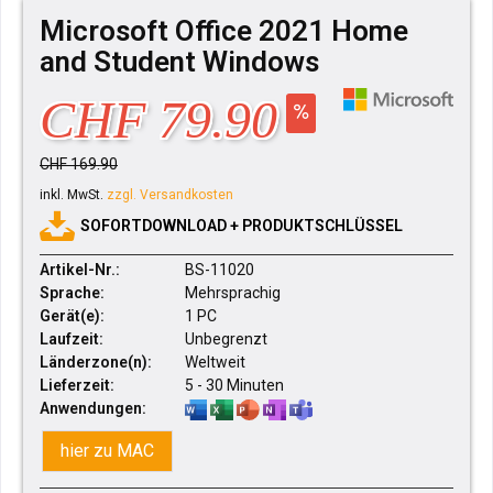
Microsoft Office 2021 Home
and Student Windows
CHF 79.90
CHF 169.90
inkl. MwSt.
zzgl. Versandkosten
SOFORTDOWNLOAD + PRODUKTSCHLÜSSEL
Artikel-Nr.:
BS-11020
Sprache:
Mehrsprachig
Gerät(e):
1 PC
Laufzeit:
Unbegrenzt
Länderzone(n):
Weltweit
Lieferzeit:
5 - 30 Minuten
Anwendungen:
hier zu MAC