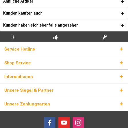
Ähnliche Artikel
Kunden kauften auch
Kunden haben sich ebenfalls angesehen
KOSTENLOSE
ECHTE
BLITZVERSAND
Service Hotline
ERSTINSTALLATION
LIZENZSCHLÜSSEL
Shop Service
Informationen
Unsere Siegel & Partner
Unsere Zahlungsarten