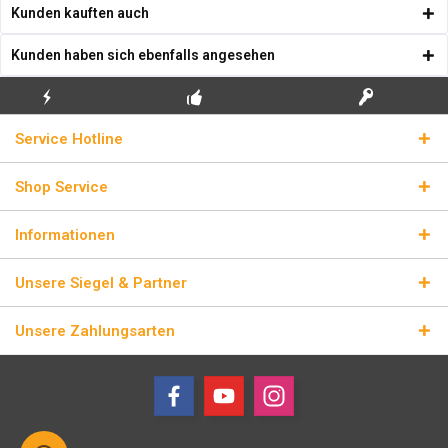
Kunden kauften auch
Kunden haben sich ebenfalls angesehen
KOSTENLOSE
ECHTE
BLITZVERSAND
Service Hotline
ERSTINSTALLATION
LIZENZSCHLÜSSEL
Shop Service
Informationen
Unsere Siegel & Partner
Unsere Zahlungsarten