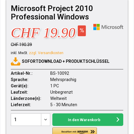
Microsoft Project 2010
Professional Windows
CHF 19.90
CHF 190.39
inkl. MwSt.
zzgl. Versandkosten
SOFORTDOWNLOAD + PRODUKTSCHLÜSSEL
Artikel-Nr.:
BS-10092
Sprache:
Mehrsprachig
Gerät(e):
1 PC
Laufzeit:
Unbegrenzt
Länderzone(n):
Weltweit
Lieferzeit:
5 - 30 Minuten
In den
Warenkorb