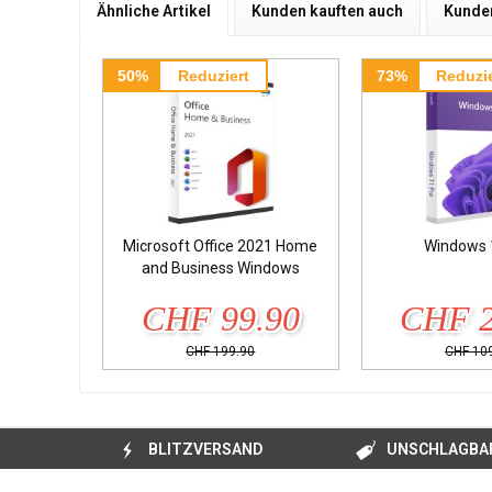
Ähnliche Artikel
Kunden kauften auch
Kunden
50%
Reduziert
73%
Reduzie
Microsoft Office 2021 Home
Windows 
and Business Windows
CHF 99.90
CHF 2
CHF 199.90
CHF 10
BLITZVERSAND
UNSCHLAGBAR