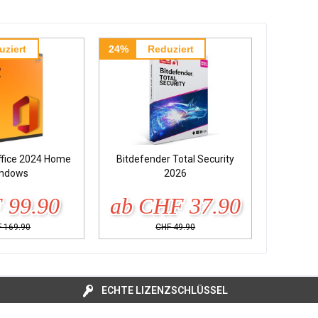
uziert
24%
Reduziert
ffice 2024 Home
Bitdefender Total Security
ndows
2026
 99.90
ab CHF 37.90
 169.90
CHF 49.90
ECHTE LIZENZSCHLÜSSEL