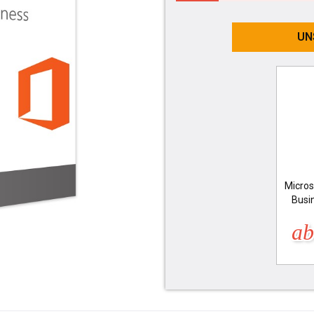
UN
Micros
Busi
ab