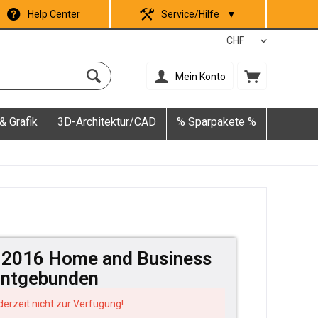
Help Center
Service/Hilfe
▼
Mein Konto
& Grafik
3D-Architektur/CAD
% Sparpakete %
e 2016 Home and Business
untgebunden
 derzeit nicht zur Verfügung!