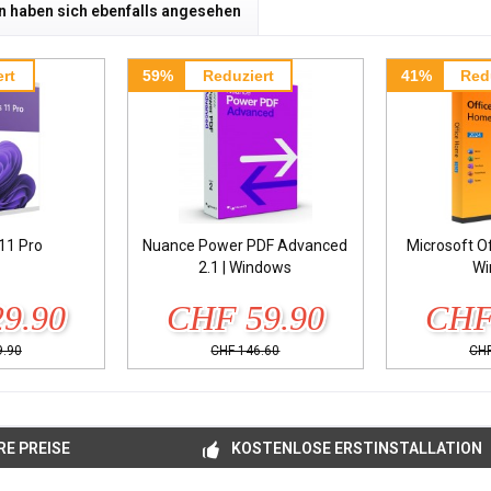
 haben sich ebenfalls angesehen
rt
59%
Reduziert
41%
Red
11 Pro
Nuance Power PDF Advanced
Microsoft O
2.1 | Windows
Wi
9.90
CHF 59.90
CHF
9.90
CHF 146.60
CHF
E PREISE
KOSTENLOSE ERSTINSTALLATION