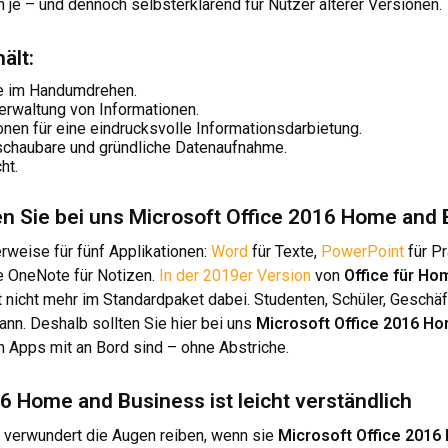
 je – und dennoch selbsterklärend für Nutzer älterer Versionen.
ält:
te im Handumdrehen.
Verwaltung von Informationen.
nen für eine eindrucksvolle Informationsdarbietung.
rschaubare und gründliche Datenaufnahme.
ht.
lten Sie bei uns Microsoft Office 2016 Home and
rweise für fünf Applikationen:
Word
für Texte,
PowerPoint
für P
e OneNote für Notizen.
In der 2019er Version
von
Office für Ho
t nicht mehr im Standardpaket dabei. Studenten, Schüler, Geschäft
nn. Deshalb sollten Sie hier bei uns
Microsoft Office 2016 H
en Apps mit an Bord sind – ohne Abstriche.
6 Home and Business ist leicht verständlich
verwundert die Augen reiben, wenn sie
Microsoft Office 201