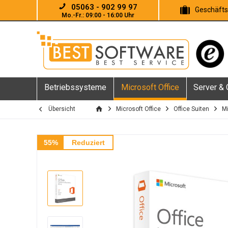
05063 - 902 99 97
Geschäft
Mo.-Fr.: 09:00 - 16:00 Uhr
Betriebssysteme
Microsoft Office
Server &
Übersicht
Microsoft Office
Office Suiten
Mi
55%
Reduziert