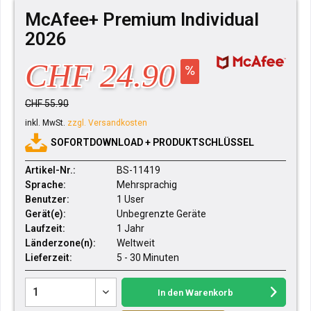
McAfee+ Premium Individual
2026
CHF 24.90
CHF 55.90
inkl. MwSt.
zzgl. Versandkosten
SOFORTDOWNLOAD + PRODUKTSCHLÜSSEL
Artikel-Nr.:
BS-11419
Sprache:
Mehrsprachig
Benutzer:
1 User
Gerät(e):
Unbegrenzte Geräte
Laufzeit:
1 Jahr
Länderzone(n):
Weltweit
Lieferzeit:
5 - 30 Minuten
In den
Warenkorb