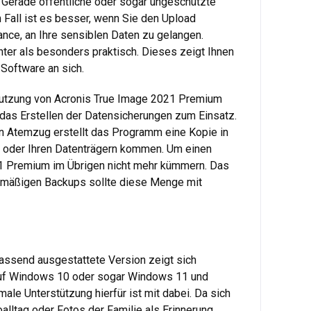
. Gerade öffentliche oder sogar ungeschützte
 Fall ist es besser, wenn Sie den Upload
ance, an Ihre sensiblen Daten zu gelangen.
nter als besonders praktisch. Dieses zeigt Ihnen
Software an sich.
 Nutzung von Acronis True Image 2021 Premium
 das Erstellen der Datensicherungen zum Einsatz.
hen Atemzug erstellt das Programm eine Kopie in
ik oder Ihren Datenträgern kommen. Um einen
21 Premium im Übrigen nicht mehr kümmern. Das
gelmäßigen Backups sollte diese Menge mit
assend ausgestattete Version zeigt sich
 auf Windows 10 oder sogar Windows 11 und
ale Unterstützung hierfür ist mit dabei. Da sich
ltag oder Fotos der Familie als Erinnerung,