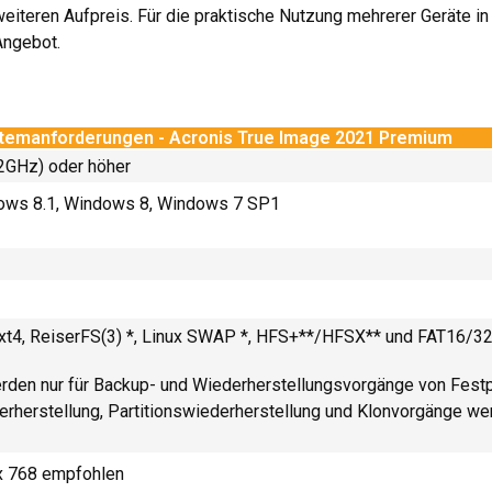
iteren Aufpreis. Für die praktische Nutzung mehrerer Geräte in
Angebot.
temanforderungen - Acronis True Image 2021 Premium
(2GHz) oder höher
ows 8.1, Windows 8, Windows 7 SP1
xt4, ReiserFS(3) *, Linux SWAP *, HFS+**/HFSX** und FAT16/3
den nur für Backup- und Wiederherstellungsvorgänge von Festpla
erherstellung, Partitionswiederherstellung und Klonvorgänge we
x 768 empfohlen