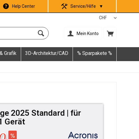
Help Center
Service/Hilfe
▼
Mein Konto
& Grafik
3D-Architektur/CAD
% Sparpakete %
ge 2025 Standard | für
1 Gerät
0