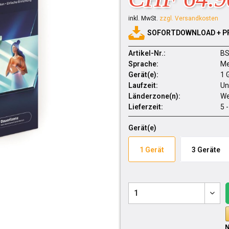
inkl. MwSt.
zzgl. Versandkosten
SOFORTDOWNLOAD + P
Artikel-Nr.:
BS
Sprache:
Me
Gerät(e):
1 
Laufzeit:
Un
Länderzone(n):
We
Lieferzeit:
5 
Gerät(e)
1 Gerät
3 Geräte