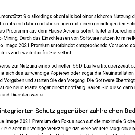
erstützt Sie allerdings ebenfalls bei einer sicheren Nutzung d
 bereits mit dabei und überzeugen mit einem grundlegenden Sch
s Programm aus dem Hause Acronis sofort, leitet entsprechen
to-Mining. Durch das Einschleusen von Software nutzen Krimine
True Image 2021 Premium unterbindet entsprechende Versuche sof
rs auch weiterhin für Sie selbst.
lsweise zur Nutzung eines schnellen SSD-Laufwerks, überzeugt
ie sich das aufwendige Kopieren oder sogar die Neuinstallation
nd Vorgaben und starten Sie den Vorgang. Die Software überträgt n
st die neue Platte sogar direkt bootfähig. Bauen Sie diese dann i
 und Diensten weiter.
n integrierten Schutz gegenüber zahlreichen Be
True Image 2021 Premium den Fokus auch auf die maximale Sicherh
iele aber nur wenige Werkzeuge dar, viele weitere Möglichkeite