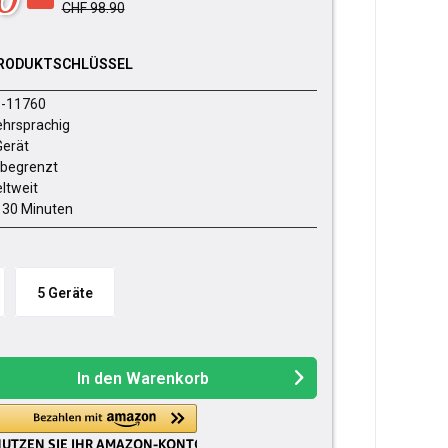
CHF 98.90
RODUKTSCHLÜSSEL
-11760
hrsprachig
Gerät
begrenzt
ltweit
- 30 Minuten
5 Geräte
In den
Warenkorb