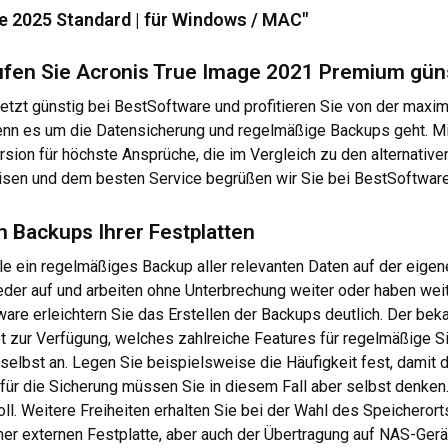
e 2025 Standard | für Windows / MAC"
fen Sie Acronis True Image 2021 Premium güns
jetzt günstig bei BestSoftware und profitieren Sie von der maxim
 wenn es um die Datensicherung und regelmäßige Backups geht. 
sion für höchste Ansprüche, die im Vergleich zu den alternativ
sen und dem besten Service begrüßen wir Sie bei BestSoftware
 Backups Ihrer Festplatten
lle ein regelmäßiges Backup aller relevanten Daten auf der eig
der auf und arbeiten ohne Unterbrechung weiter oder haben weiter
are erleichtern Sie das Erstellen der Backups deutlich. Der beka
 zur Verfügung, welches zahlreiche Features für regelmäßige Si
elbst an. Legen Sie beispielsweise die Häufigkeit fest, damit d
ür die Sicherung müssen Sie in diesem Fall aber selbst denken. 
ll. Weitere Freiheiten erhalten Sie bei der Wahl des Speicherort
er externen Festplatte, aber auch der Übertragung auf NAS-Gerät