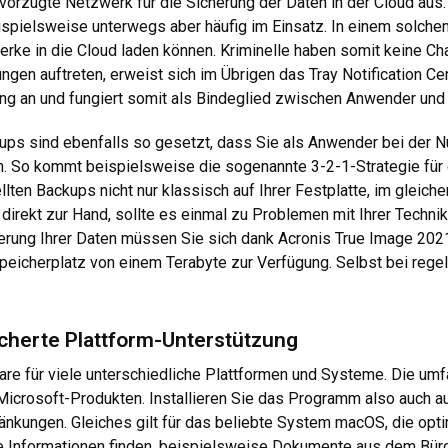
vorzugte Netzwerk für die Sicherung der Daten in der Cloud aus
ispielsweise unterwegs aber häufig im Einsatz. In einem solchen
rke in die Cloud laden können. Kriminelle haben somit keine Ch
ngen auftreten, erweist sich im Übrigen das Tray Notification Ce
g an und fungiert somit als Bindeglied zwischen Anwender und 
ups sind ebenfalls so gesetzt, dass Sie als Anwender bei der
en. So kommt beispielsweise die sogenannte 3-2-1-Strategie für
lten Backups nicht nur klassisch auf Ihrer Festplatte, im gleic
direkt zur Hand, sollte es einmal zu Problemen mit Ihrer Techn
herung Ihrer Daten müssen Sie sich dank Acronis True Image 20
 Speicherplatz von einem Terabyte zur Verfügung. Selbst bei re
fächerte Plattform-Unterstützung
re für viele unterschiedliche Plattformen und Systeme. Die umf
Microsoft-Produkten. Installieren Sie das Programm also auch
nkungen. Gleiches gilt für das beliebte System macOS, die optim
Informationen finden, beispielsweise Dokumente aus dem Büroal