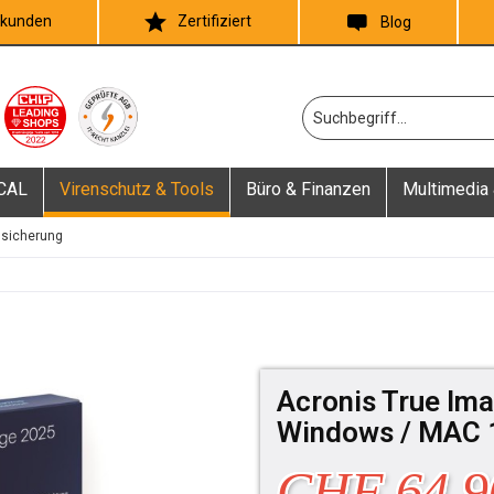
skunden
Zertifiziert
Blog
 CAL
Virenschutz & Tools
Büro & Finanzen
Multimedia 
nsicherung
Acronis True Ima
Windows / MAC 
CHF 64.9