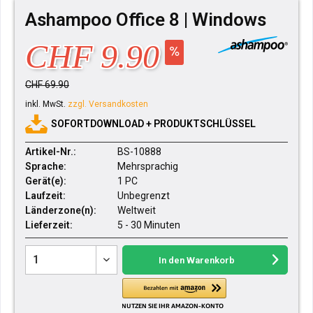
Ashampoo Office 8 | Windows
CHF 9.90
CHF 69.90
inkl. MwSt.
zzgl. Versandkosten
SOFORTDOWNLOAD + PRODUKTSCHLÜSSEL
Artikel-Nr.:
BS-10888
Sprache:
Mehrsprachig
Gerät(e):
1 PC
Laufzeit:
Unbegrenzt
Länderzone(n):
Weltweit
Lieferzeit:
5 - 30 Minuten
In den
Warenkorb