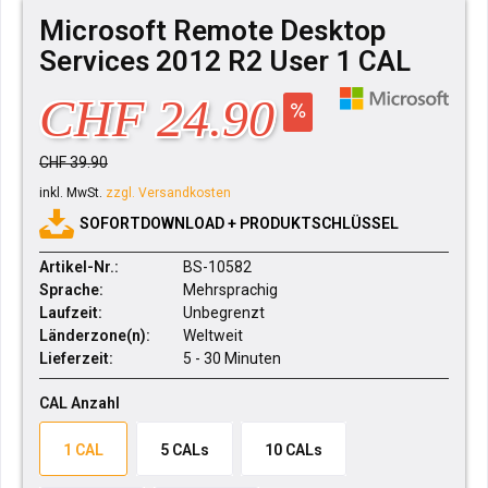
Microsoft Remote Desktop
Services 2012 R2 User 1 CAL
CHF 24.90
CHF 39.90
inkl. MwSt.
zzgl. Versandkosten
SOFORTDOWNLOAD + PRODUKTSCHLÜSSEL
Artikel-Nr.:
BS-10582
Sprache:
Mehrsprachig
Laufzeit:
Unbegrenzt
Länderzone(n):
Weltweit
Lieferzeit:
5 - 30 Minuten
CAL Anzahl
1 CAL
5 CALs
10 CALs