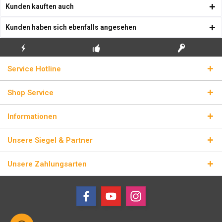
Kunden kauften auch
Kunden haben sich ebenfalls angesehen
KOSTENLOSE
ECHTE
BLITZVERSAND
Service Hotline
ERSTINSTALLATION
LIZENZSCHLÜSSEL
Shop Service
Informationen
Unsere Siegel & Partner
Unsere Zahlungsarten