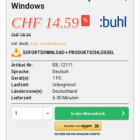
Windows
CHF 14.59
CHF 18.36
inkl. MwSt.
zzgl. Versandkosten
SOFORTDOWNLOAD + PRODUKTSCHLÜSSEL
Artikel-Nr.:
IDE-12111
Sprache:
Deutsch
Gerät(e):
1 PC
Laufzeit:
Unbegrenzt
Länderzone(n):
Deutschland
Lieferzeit:
5-30 Minuten
In den
Warenkorb