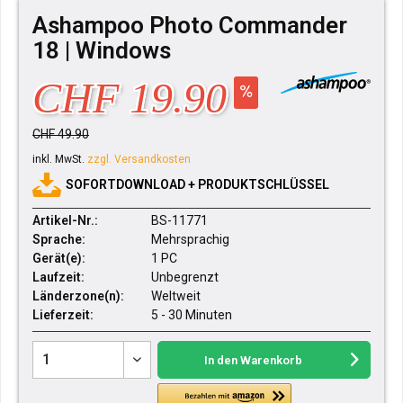
Ashampoo Photo Commander
18 | Windows
CHF 19.90
CHF 49.90
inkl. MwSt.
zzgl. Versandkosten
SOFORTDOWNLOAD + PRODUKTSCHLÜSSEL
Artikel-Nr.:
BS-11771
Sprache:
Mehrsprachig
Gerät(e):
1 PC
Laufzeit:
Unbegrenzt
Länderzone(n):
Weltweit
Lieferzeit:
5 - 30 Minuten
In den
Warenkorb