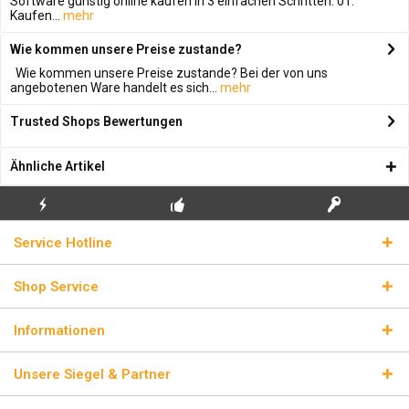
Software günstig online kaufen in 3 einfachen Schritten: 01.
Kaufen...
mehr
Wie kommen unsere Preise zustande?
Wie kommen unsere Preise zustande? Bei der von uns
angebotenen Ware handelt es sich...
mehr
Trusted Shops Bewertungen
Ähnliche Artikel
KOSTENLOSE
ECHTE
BLITZVERSAND
Service Hotline
ERSTINSTALLATION
LIZENZSCHLÜSSEL
Shop Service
Informationen
Unsere Siegel & Partner