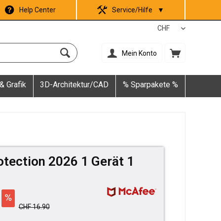
Help Center
Service/Hilfe
▼
Mein Konto
& Grafik
3D-Architektur/CAD
% Sparpakete %
otection 2026 1 Gerät 1
CHF 16.90