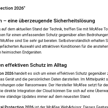
ection 2026"
n – eine überzeugende Sicherheitslösung
auf dem aktuellen Stand der Technik, treffen Sie mit McAfee To
iken für einen umfassenden Schutz gegenüber allen Bedrohungen
cAfee sind Sie sehr gut beraten. Selbstverständlich erhalten Si
gefächerten Auswahl und attraktiven Konditionen für die anstehen
en heimischen Endgeräten.
en effektiven Schutz im Alltag
on 2026
handelt es sich um einen effektiven Schutz gegenüber 
 Gerät und die persönlichen Daten darstellen. Im Mittelpunkt s
drohungen oder Ransomware. Der Hersteller McAfee setzt für de
die direkte Integration der Cloud können Sie sich auf eine Überw
 ohne ständige Updates immer auf dem neuesten Stand.
l Protection 2026
ist der McAfee WebAdvisor. Dieses Feature 