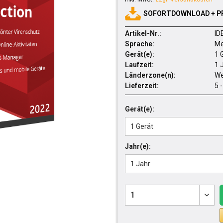
SOFORTDOWNLOAD + P
Artikel-Nr.:
ID
Sprache:
Me
Gerät(e):
1 
Laufzeit:
1 
Länderzone(n):
We
Lieferzeit:
5 
Gerät(e):
Jahr(e):