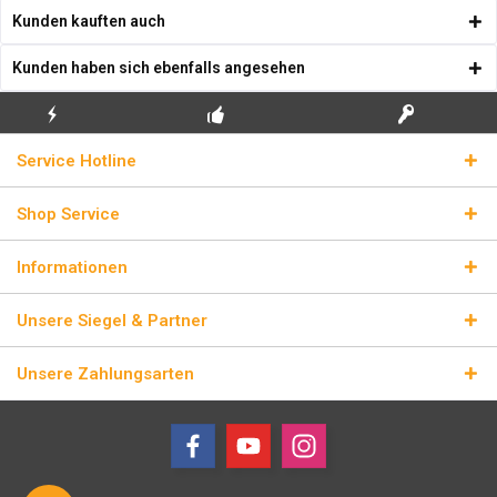
Kunden kauften auch
Kunden haben sich ebenfalls angesehen
KOSTENLOSE
ECHTE
BLITZVERSAND
Service Hotline
ERSTINSTALLATION
LIZENZSCHLÜSSEL
Shop Service
Informationen
Unsere Siegel & Partner
Unsere Zahlungsarten