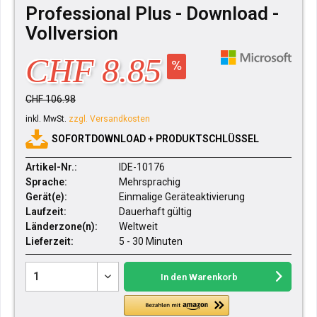
Professional Plus - Download -
Vollversion
CHF 8.85
CHF 106.98
inkl. MwSt.
zzgl. Versandkosten
SOFORTDOWNLOAD + PRODUKTSCHLÜSSEL
Artikel-Nr.:
IDE-10176
Sprache:
Mehrsprachig
Gerät(e):
Einmalige Geräteaktivierung
Laufzeit:
Dauerhaft gültig
Länderzone(n):
Weltweit
Lieferzeit:
5 - 30 Minuten
In den
Warenkorb