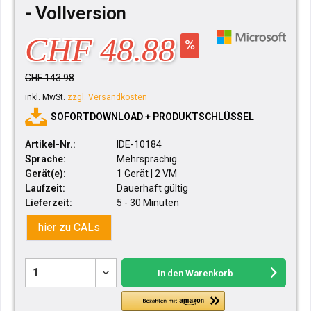
- Vollversion
CHF 48.88
CHF 143.98
inkl. MwSt.
zzgl. Versandkosten
SOFORTDOWNLOAD + PRODUKTSCHLÜSSEL
Artikel-Nr.:
IDE-10184
Sprache:
Mehrsprachig
Gerät(e):
1 Gerät | 2 VM
Laufzeit:
Dauerhaft gültig
Lieferzeit:
5 - 30 Minuten
hier zu CALs
In den
Warenkorb